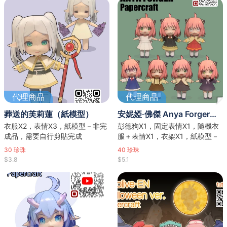
代理商品
代理商品
葬送的芙莉蓮（紙模型）
安妮婭·佛傑 Anya Forger（紙模型）
衣服X2，表情X3，紙模型－非完
彭德狗X1，固定表情X1，隨機衣
成品，需要自行剪貼完成
服＋表情X1，衣架X1，紙模型－
非完成品，需要自行剪貼完成
30
珍珠
40
珍珠
$3.8
$5.1