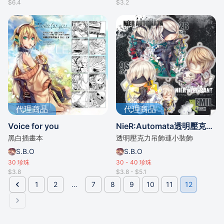
$6.4
$3.2
代理商品
代理商品
Voice for you
NieR:Automata透明壓克力吊飾
黑白插畫本
透明壓克力吊飾連小裝飾
S.B.O
S.B.O
30
珍珠
30 - 40
珍珠
$3.8
$3.8 - $5.1
1
2
…
7
8
9
10
11
12