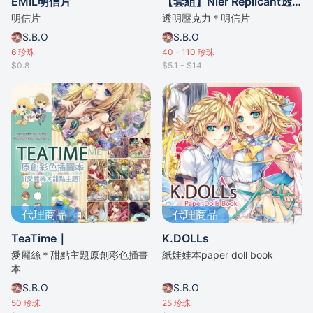
EMIL明信片
【套組】Nier Replicant透明壓克力
明信片
透明壓克力＊明信片
S.B.O
S.B.O
6
珍珠
40 - 110
珍珠
$0.8
$5.1 - $14
代理商品
代理商品
TeaTime｜
K.DOLLs
愛麗絲＊甜點主題原創彩色插畫
紙娃娃本paper doll book
本
S.B.O
S.B.O
50
珍珠
25
珍珠