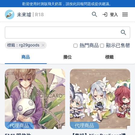
歡迎使用封測版飛天奶茶，請按此回報問題或提供建議。
未來墟
| R18
登入
熱門商品
顯示已售罄
標籤：rg29goods
商品
攤位
標籤
代理商品
代理商品