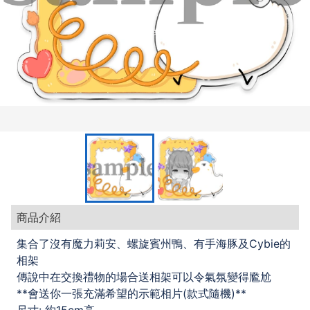
商品介紹
集合了沒有魔力莉安、螺旋賓州鴨、有手海豚及Cybie的
相架
傳說中在交換禮物的場合送相架可以令氣氛變得尷尬
**會送你一張充滿希望的示範相片(款式隨機)**