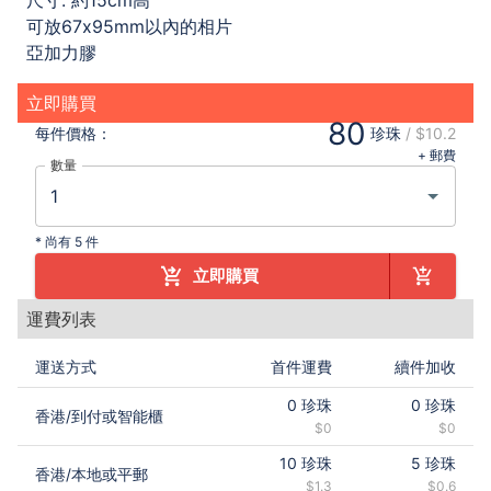
尺寸: 約15cm高
可放67x95mm以內的相片
亞加力膠
立即購買
80
每件
價格：
珍珠
/
$10.2
+ 郵費
數量
*
尚有 5 件
立即購買
運費列表
運送方式
首件運費
續件加收
0
珍珠
0
珍珠
香港
/
到付或智能櫃
$0
$0
10
珍珠
5
珍珠
香港
/
本地或平郵
$1.3
$0.6