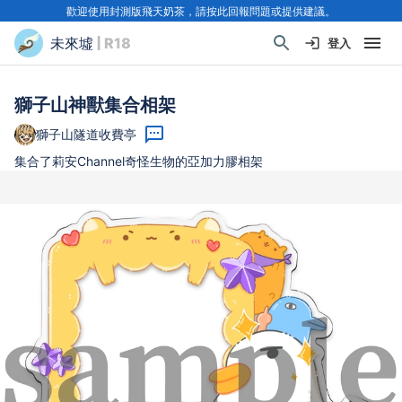
歡迎使用封測版飛天奶茶，請按此回報問題或提供建議。
未來墟
| R18
登入
獅子山神獸集合相架
獅子山隧道收費亭
集合了莉安Channel奇怪生物的亞加力膠相架