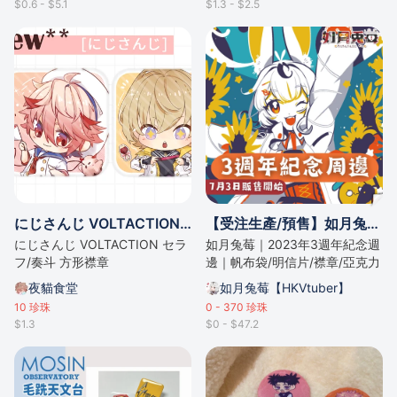
$0.6 - $5.1
$1.3 - $2.5
にじさんじ VOLTACTION セラフ/奏斗 方形襟章
【受注生產/預售】如月兔莓｜2023年3週年紀念週邊
にじさんじ VOLTACTION セラ
如月兔莓｜2023年3週年紀念週
フ/奏斗 方形襟章
邊｜帆布袋/明信片/襟章/亞克力
版畫/掛件
夜貓食堂
如月兔莓【HKVtuber】
10
珍珠
0 - 370
珍珠
$1.3
$0 - $47.2