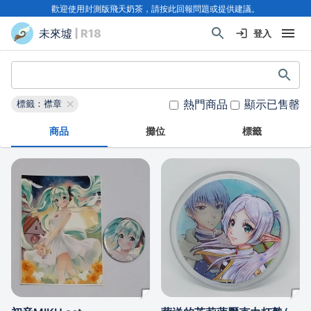
歡迎使用封測版飛天奶茶，請按此回報問題或提供建議。
未來墟
| R18
登入
熱門商品
顯示已售罄
標籤：襟章
商品
攤位
標籤