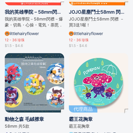
我的英雄學院－58mm閃襟－全6款
JOJO星塵鬥士58mm 閃襟 － 全5款
我的英雄學院－58mm閃襟－爆
JOJO星塵鬥士58mm 閃襟 －
豪・切島・心操・電気・荼毘．
買3送1喔！
瀬呂
littlehairyflower
littlehairyflower
12 - 36
珍珠
12 - 36
珍珠
$1.5 - $4.6
$1.5 - $4.6
代理商品
動物之森 毛絨襟章
霸王花胸章
58mm 共5款
霸王花胸章