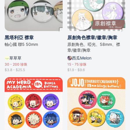
黑塔利亞 襟章
原創角色襟章/徽章/胸章
軸心國 聯5 50mm
原創角色、啞光、58mm、襟
章/徽章/胸章
草草草
西瓜Melon
30 - 200
珍珠
15 - 75
珍珠
$3.8 - $25.5
$1.9 - $9.6