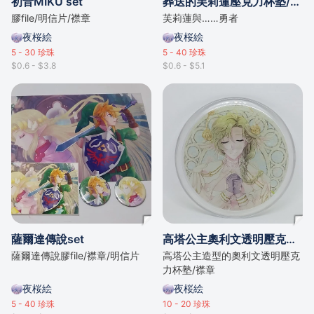
初音MIKU set
葬送的芙莉蓮壓克力杯塾/Q版襟章
膠file/明信片/襟章
芙莉蓮與……勇者
夜桜絵
夜桜絵
5 - 30
珍珠
5 - 40
珍珠
$0.6 - $3.8
$0.6 - $5.1
薩爾達傳說set
高塔公主奧利文透明壓克力杯塾/襟章
薩爾達傳說膠file/襟章/明信片
高塔公主造型的奧利文透明壓克
力杯塾/襟章
夜桜絵
夜桜絵
5 - 40
珍珠
10 - 20
珍珠