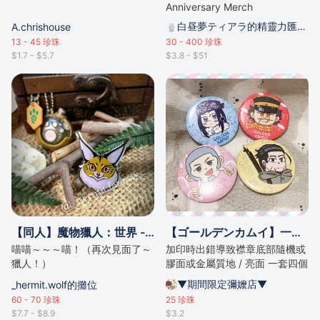
Anniversary Merch
白昼夢ティアラ的精靈力匯聚點
A.chrishouse
13 - 45
珍珠
30 - 400
珍珠
$1.7 - $5.7
$3.8 - $51
【同人】魔物獵人：世界 - 荒地守護族金屬襟章
【ゴールデンカムイ】一套四個襟章套裝
喵喵～～～喵！（再次見面了～
加印時出錯導致襟章底部隨機或
獵人！）
膠面或金屬質地 / 亮面 一套四個
58mm
▼期間限定彌嬤店▼
_hermit.wolf的攤位
60 - 70
珍珠
25
珍珠
$7.7 - $8.9
$3.2