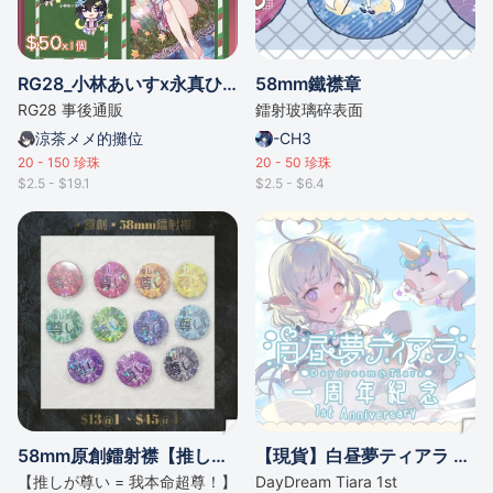
RG28_小林あいすx永真ひかり
58mm鐵襟章
RG28 事後通販
鐳射玻璃碎表面
涼茶メメ的攤位
-CH3
20 - 150
珍珠
20 - 50
珍珠
$2.5 - $19.1
$2.5 - $6.4
58mm原創鐳射襟【推しが尊い = 我本命超尊！】
【現貨】白昼夢ティアラ 一周年紀念套裝
【推しが尊い = 我本命超尊！】
DayDream Tiara 1st