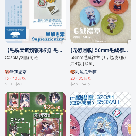
【毛跣天氣預報系列】毛跣天氣警告襟章（共3種）
[咒術迴戰] 58mm毛絨襟章 (五/七/虎/脹)
Cosplay相關周邊
58mm毛絨襟章 (五/七/虎/脹)
共4款 [餘量]
畢加思索
阿魚是笨貓
15 - 40
珍珠
20 - 35
珍珠
$1.9 - $5.1
$2.5 - $4.5