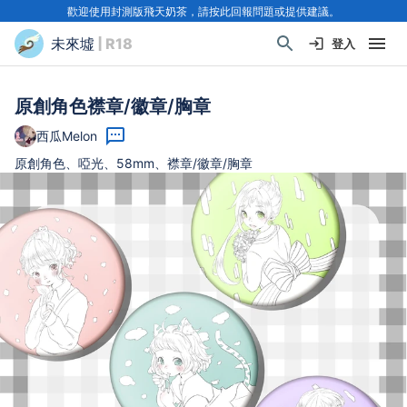
歡迎使用封測版飛天奶茶，請按此回報問題或提供建議。
未來墟
| R18
登入
原創角色襟章/徽章/胸章
西瓜Melon
原創角色、啞光、58mm、襟章/徽章/胸章