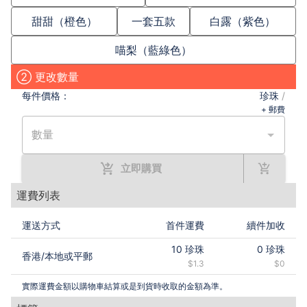
甜甜（橙色）
一套五款
白露（紫色）
喵梨（藍綠色）
② 更改數量
每件
價格：
珍珠
/
+ 郵費
數量
立即購買
運費列表
運送方式
首件運費
續件加收
10
珍珠
0
珍珠
香港
/
本地或平郵
$1.3
$0
實際運費金額以購物車結算或是到貨時收取的金額為準。