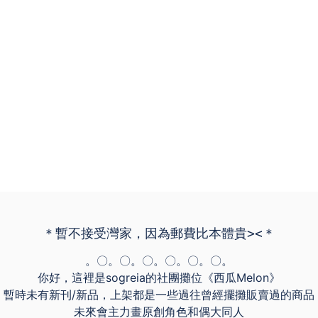
＊暫不接受灣家，因為郵費比本體貴><＊
。〇。〇。〇。〇。〇。〇。
你好，這裡是sogreia的社團攤位《西瓜Melon》
暫時未有新刊/新品，上架都是一些過往曾經擺攤販賣過的商品
未來會主力畫原創角色和偶大同人