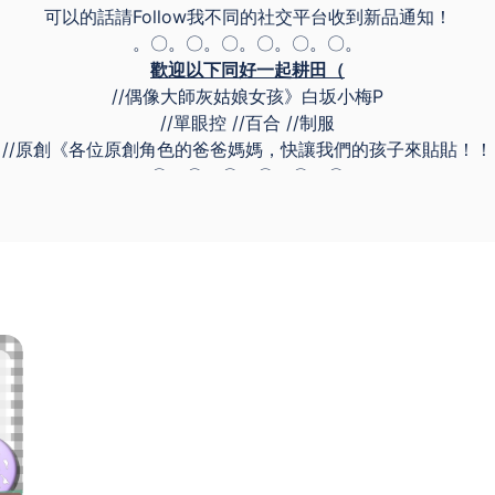
可以的話請Follow我不同的社交平台收到新品通知！
。〇。〇。〇。〇。〇。〇。
歡迎以下同好一起耕田（
//偶像大師灰姑娘女孩》白坂小梅P
//單眼控 //百合 //制服
//原創《各位原創角色的爸爸媽媽，快讓我們的孩子來貼貼！！
。〇。〇。〇。〇。〇。〇。
❤️
Facebook
❤️
Instagram
❤️
Pixiv
❤️
Tumblr
❤️
Twitter
❤️
Deviantart