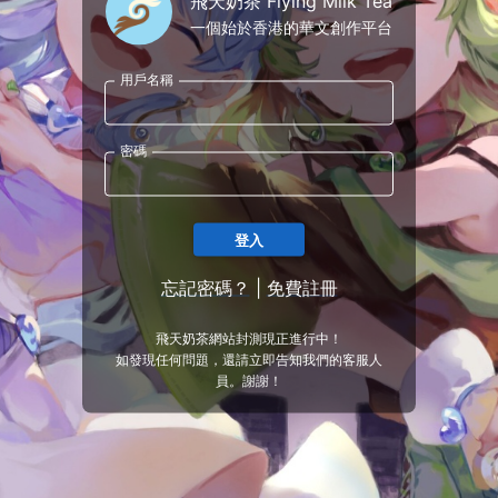
飛天奶茶 Flying Milk Tea
一個始於香港的華文創作平台
用戶名稱
密碼
登入
忘記密碼？
|
免費註冊
飛天奶茶網站封測現正進行中！
如發現任何問題，還請立即告知我們的客服人
員。謝謝！