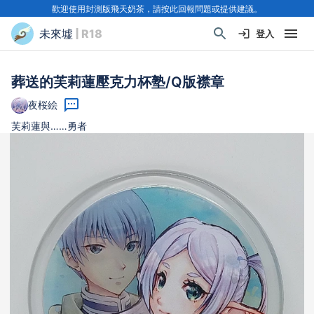
歡迎使用封測版飛天奶茶，請按此回報問題或提供建議。
未來墟
| R18
登入
葬送的芙莉蓮壓克力杯塾/Q版襟章
夜桜絵
芙莉蓮與……勇者