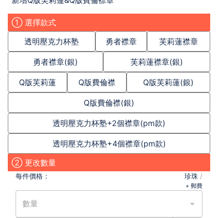
新增Q版芙莉蓮&Q版費倫襟章
① 選擇款式
透明壓克力杯塾
勇者襟章
芙莉蓮襟章
勇者襟章(銀)
芙莉蓮襟章(銀)
Q版芙莉蓮
Q版費倫襟
Q版芙莉蓮(銀)
Q版費倫襟(銀)
透明壓克力杯塾+2個襟章(pm款)
透明壓克力杯塾+4個襟章(pm款)
② 更改數量
每件
價格：
珍珠
/
+ 郵費
數量