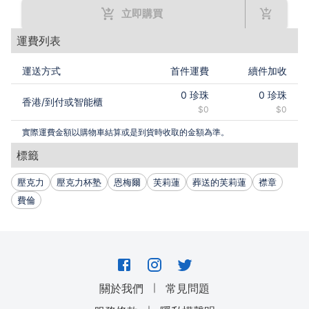
立即購買
運費列表
運送方式
首件運費
續件加收
0
珍珠
0
珍珠
香港
/
到付或智能櫃
$0
$0
實際運費金額以購物車結算或是到貨時收取的金額為準。
標籤
壓克力
壓克力杯塾
恩梅爾
芙莉蓮
葬送的芙莉蓮
襟章
費倫
｜
關於我們
常見問題