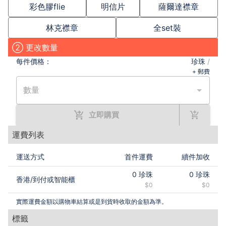
彩色膠flie
明信片
薩爾達襟章
林克襟章
全set裝
② 更改數量
每件
價格：
珍珠
/
+ 郵費
數量
立即購買
運費列表
運送方式
首件運費
續件加收
0
珍珠
0
珍珠
香港
/
到付或智能櫃
$0
$0
實際運費金額以購物車結算或是到貨時收取的金額為準。
標籤