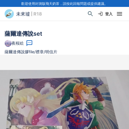
歡迎使用封測版飛天奶茶，請按此回報問題或提供建議。
未來墟
| R18
登入
薩爾達傳說set
夜桜絵
薩爾達傳說膠file/襟章/明信片