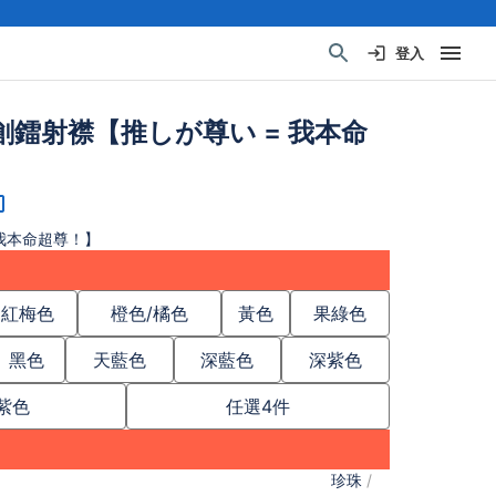
登入
創鐳射襟【推しが尊い = 我本命
 我本命超尊！】
紅梅色
橙色/橘色
黃色
果綠色
黑色
天藍色
深藍色
深紫色
紫色
任選4件
珍珠
/