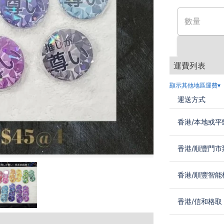
數量
運費列表
顯示其他地區運費▾
運送方式
香港
/
本地或平
香港
/
順豐門市
香港
/
順豐智能
香港
/
信和格取