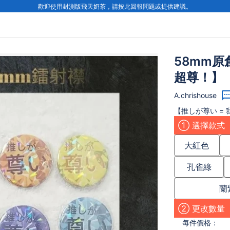
歡迎使用封測版飛天奶茶，請按此回報問題或提供建議。
58mm原
超尊！】
A.chrishouse
【推しが尊い =
① 選擇款式
大紅色
孔雀綠
蘭
② 更改數量
每件
價格：