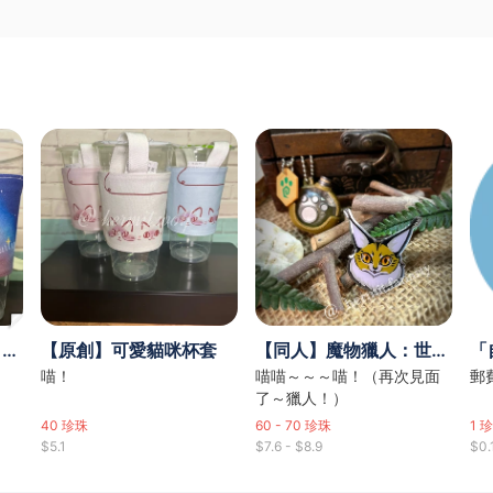
【同人】動物森友會 - 鴿巢咖啡店/傅珂妹妹飲料杯套
【原創】可愛貓咪杯套
【同人】魔物獵人：世界 - 荒地守護族金屬襟章
「
喵！
喵喵～～～喵！（再次見面
郵
了～獵人！）
40
珍珠
60 - 70
珍珠
1
珍
$5.1
$7.6 - $8.9
$0.