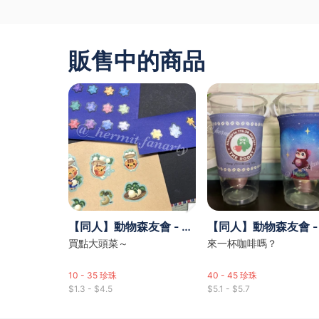
販售中的商品
【同人】動物森友會 - 貼紙組合（星星、曹賣、星座碎片）
買點大頭菜～
來一杯咖啡嗎？
10 - 35
珍珠
40 - 45
珍珠
$1.3 - $4.5
$5.1 - $5.7