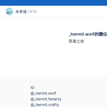
未來墟
| R18
_hermit.wolf的攤
匿藏之狼
IG
@_hermit.wolf
@_hermit.fanarty
@_hermit.crafty