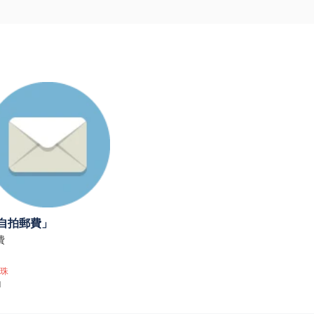
自拍郵費」
費
珠
1