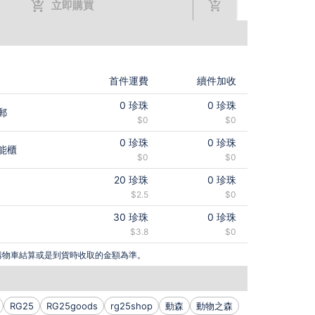
立即購買
首件運費
續件加收
0
珍珠
0
珍珠
郵
$0
$0
0
珍珠
0
珍珠
能櫃
$0
$0
20
珍珠
0
珍珠
$2.5
$0
30
珍珠
0
珍珠
$3.8
$0
購物車結算或是到貨時收取的金額為準。
RG25
RG25goods
rg25shop
動森
動物之森