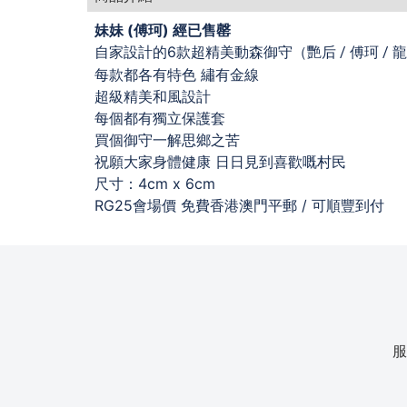
妹妹 (傅珂) 經已售罄
自家設計的6款超精美動森御守（
艷后 / 傅珂 / 
每款都各有特色 繡有金線
超級精美和風設計
每個都有獨立保護套
買個御守一解思鄉之苦
祝願大家身體健康 日日見到喜歡嘅村民
尺寸：4cm x 6cm
RG25會場價 免費香港澳門平郵 / 可順豐到付