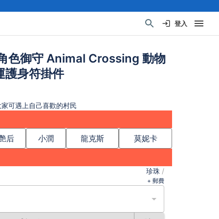
登入
色御守 Animal Crossing 動物
運護身符掛件
大家可遇上自己喜歡的村民
艷后
小潤
龍克斯
莫妮卡
珍珠
/
+ 郵費