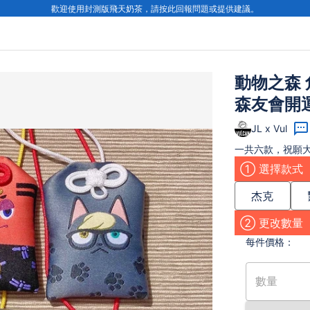
歡迎使用封測版飛天奶茶，請按此回報問題或提供建議。
動物之森 角
森友會開
JL x Vul
一共六款，祝願
① 選擇款式
杰克
② 更改數量
每件
價格：
數量