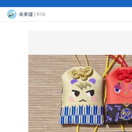
未來墟
| R18