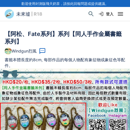
歡迎使用封測版飛天奶茶，請按此回報問題或提供建議。
未來墟
| R18
登入
【阿松、Fate系列】系列【同人手作金屬書籤
系列】
Windgun烈風
書籤本體長度約8cm, 每部作品的每個人物配有象征物或象征色等配
件。