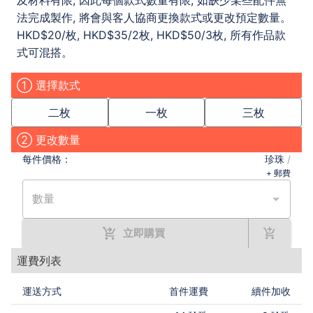
,
,
及材料有限
因此每個款式數量有限
如缺少某些配件無
,
法完成製作
將會與客人協商更換款式或更改預定數量。
HKD$20/
, HKD$35/2
, HKD$50/3
,
枚
枚
枚
所有作品款
式可混搭。
① 選擇款式
二枚
一枚
三枚
② 更改數量
每件
價格：
珍珠
/
+ 郵費
數量
立即購買
運費列表
運送方式
首件運費
續件加收