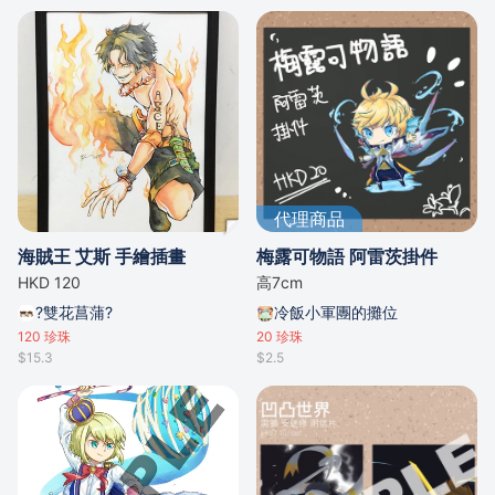
代理商品
海賊王 艾斯 手繪插畫
梅露可物語 阿雷茨掛件
HKD 120
高7cm
?雙花菖蒲?
冷飯小軍團的攤位
120
珍珠
20
珍珠
$15.3
$2.5