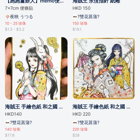
【跑跑薑餅人】memo便條紙
海賊王 永恆指針 紙雕
7x7cm 便條貼
HKD 150
夜映 うつる
?雙花菖蒲?
10 - 25
珍珠
150
珍珠
$1.3 - $3.2
$19.1
海賊王 手繪色紙 和之國 小菊
海賊王 手繪色紙 和之國 以藏 小菊
HKD140
HKD 220
?雙花菖蒲?
?雙花菖蒲?
140
珍珠
220
珍珠
$17.8
$28