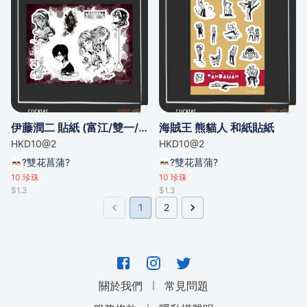
伊藤潤二 貼紙 (富江/雙一/黑白美少年/人頭氣球/第五人格...)
海賊王 熊貓人 和紙貼紙
HKD10@2
HKD10@2
?雙花菖蒲?
?雙花菖蒲?
10
珍珠
10
珍珠
$1.3
$1.3
1
2
｜
關於我們
常見問題