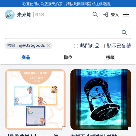
歡迎使用封測版飛天奶茶，請按此回報問題或提供建議。
未來墟
| R18
登入
熱門商品
顯示已售罄
標籤：@RG25goods
商品
攤位
標籤