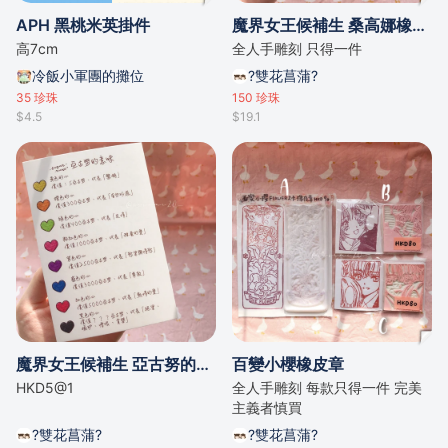
APH 黑桃米英掛件
魔界女王候補生 桑高娜橡皮章
高7cm
全人手雕刻 只得一件
冷飯小軍團的攤位
?雙花菖蒲?
35
珍珠
150
珍珠
$4.5
$19.1
魔界女王候補生 亞古努的意味明信片
百變小櫻橡皮章
HKD5@1
全人手雕刻 每款只得一件 完美
主義者慎買
?雙花菖蒲?
?雙花菖蒲?