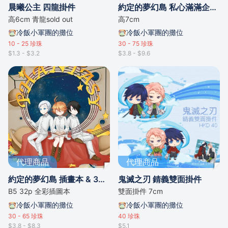
晨曦公主 四龍掛件
約定的夢幻島 私心滿滿企鵝睡衣系列掛件
高6cm 青龍sold out
高7cm
冷飯小軍團的攤位
冷飯小軍團的攤位
10 - 25
珍珠
30 - 75
珍珠
$1.3 - $3.2
$3.8 - $9.6
代理商品
代理商品
約定的夢幻島 插畫本 & 3人立牌
鬼滅之刃 錆義雙面掛件
B5 32p 全彩插圖本
雙面掛件 7cm
冷飯小軍團的攤位
冷飯小軍團的攤位
30 - 65
珍珠
40
珍珠
$3.8 - $8.3
$5.1