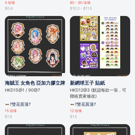
5
珍珠
80 - 90
珍珠
$0.6
$10.2 - $11.5
海賊王 女角色 亞加力膠立牌
新網球王子 貼紙
HKD15@1 / 90@7
HKD12@3 (默認每款一張，可
聯絡賣家修改)
?雙花菖蒲?
?雙花菖蒲?
15
珍珠
12
珍珠
$1.9
$1.5