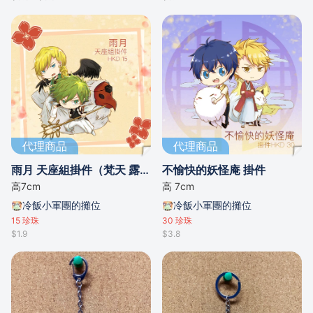
代理商品
代理商品
雨月 天座組掛件（梵天 露草 空五倍子）
不愉快的妖怪庵 掛件
高7cm
高 7cm
冷飯小軍團的攤位
冷飯小軍團的攤位
15
珍珠
30
珍珠
$1.9
$3.8