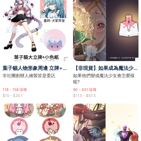
葉子貓人物形象周邊 立牌+色紙 立牌畫師：米蘇拉、兔荼茶 色紙畫師：犬冢弄堂
【非現貨】如果成為魔法少女（原作：夢想成為魔法少女）同人本畫師：76彼上色輔助：西米露 周邊畫師：犬冢弄堂、西米露、石頭
非社團創辦人繪製皆是委託
如果他們變成魔法少女會怎麼樣
呢?
118 - 158
珍珠
90 - 451
珍珠
$15 - $20.1
$11.5 - $57.5