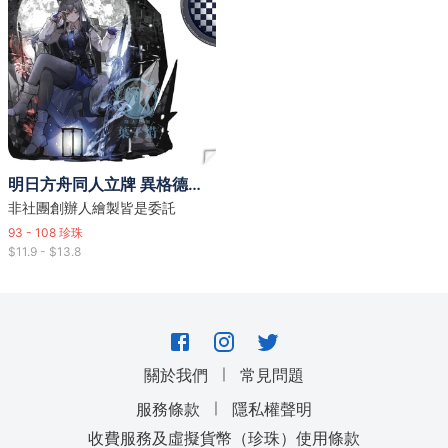
明日方舟同人立牌 異格德克薩斯、能天使、凱爾希、史爾特爾、雙狼組、濁心斯卡蒂、水陳(多作者)
非社團創辦人繪製皆是委託
93 - 108
珍珠
$11.9 - $13.8
｜
關於我們
常見問題
｜
服務條款
隱私權聲明
收費服務及虛擬貨幣（珍珠）使用條款