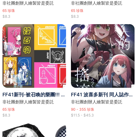
非社團創辦人繪製皆是委託
非社團創辦人繪製皆是委託
65
珍珠
65
珍珠
$8.3
$8.3
FF41新刊-被召喚的樂團!!! 委託畫師：加糖、石頭
FF41 波喜多新刊 同人誌作者：小菊8 周邊作者：小菊8、米蘇拉 刊名-兩人的搖滾 偶像PA
非社團創辦人繪製皆是委託
非社團創辦人繪製皆是委託
65
珍珠
90 - 355
珍珠
$8.3
$11.5 - $45.3