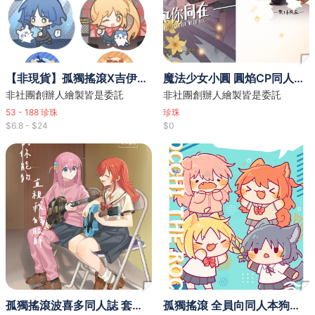
【非現貨】孤獨搖滾X吉伊卡哇 結束樂團單人同人小立牌 後藤一里（小孤獨）、喜多郁代、伊地知虹夏、山田涼 畫師：兔荼茶
魔法少女小圓 圓焰CP同人本--與你同在 （有套組哦） 同人本畫師：76彼 立牌畫師：CMI
非社團創辦人繪製皆是委託
非社團創辦人繪製皆是委託
53 - 188
珍珠
珍珠
$6.8 - $24
$0
孤獨搖滾波喜多同人誌 套組為多人合作 直到你能夠直視我的眼眸
孤獨搖滾 全員向同人本狗狗搖滾（內含套組） 畫師：鬍子桑