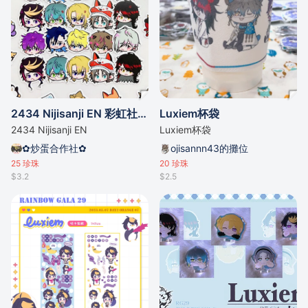
2434 Nijisanji EN 彩虹社 Luxiem Noctyx 貼紙包
Luxiem杯袋
2434 Nijisanji EN
Luxiem杯袋
✿炒蛋合作社✿
ojisannn43的攤位
25
珍珠
20
珍珠
$3.2
$2.5