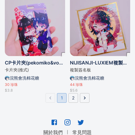
CP卡片夾(pekomiko&voxto)
NIJISANJI-LUXIEM複製簽名板
卡片夾(推式)
複製簽名板
浣熊會洗棉花糖
浣熊會洗棉花糖
30
珍珠
44
珍珠
$3.8
$5.6
1
2
｜
關於我們
常見問題