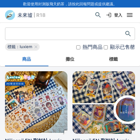
歡迎使用封測版飛天奶茶，請按此回報問題或提供建議。
未來墟
| R18
登入
熱門商品
顯示已售罄
標籤：luxiem
商品
攤位
標籤