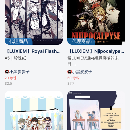
代理商品
代理商品
【LUXIEM】Royal Flash全員A5收藏卡
【LUXIEM】Njipocalypse延伸漫畫本
A5｜珍珠紙
當LUXIEM迎向殭屍席捲的末
日….
小黑炭炭子
小黑炭炭子
20
珍珠
60
珍珠
$2.5
$7.7