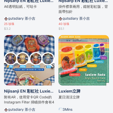
Nijisanji EN 彩虹社 Luxiem Baby - A6透明貼紙
Nijisanji EN 彩虹社 Luxiem - Luxiem Poker 彩虹版亞克力襟章掛件
A6透明貼紙，可咕卡
掛件襟章兩用，鐳射彩虹版，背
面帶扣針
gutsdiary 茶小吉
gutsdiary 茶小吉
25
珍珠
40
珍珠
$3.2
$5.1
Nijisanji EN 彩虹社 Luxiem Baby -AR Tamagotchi 掛件
Luxiem立牌
附有AR，使用背卡QR Code的
夏日清涼立牌
Instagram Filter 掃瞄掛件會有4
種隨機表情
gutsdiary 茶小吉
3Mins