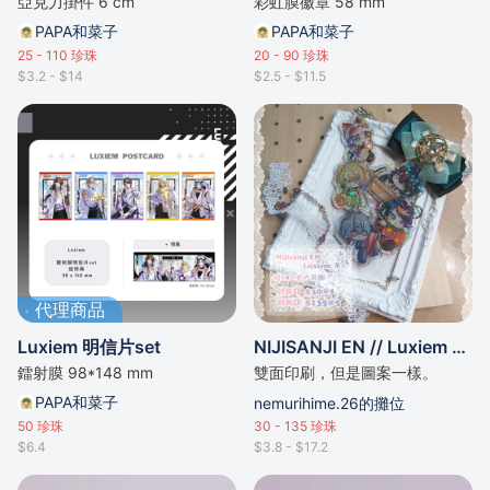
亞克力掛件 6 cm
彩虹膜徽章 58 mm
PAPA和菜子
PAPA和菜子
25 - 110
珍珠
20 - 90
珍珠
$3.2 - $14
$2.5 - $11.5
代理商品
Luxiem 明信片set
NIJISANJI EN // Luxiem 單人吊飾
鐳射膜 98*148 mm
雙面印刷，但是圖案一樣。
PAPA和菜子
nemurihime.26的攤位
50
珍珠
30 - 135
珍珠
$6.4
$3.8 - $17.2