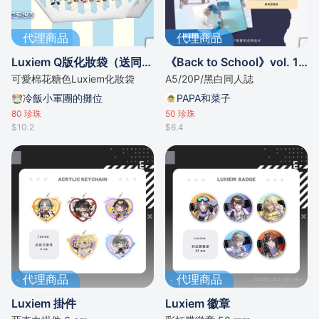
代理商品
代理商品
Luxiem Q版化妝袋（送同款貼紙）
《Back to School》vol. 1—Shuca同人本
可愛棉花糖色Luxiem化妝袋
A5/20P/黑白同人誌
冷飯小軍團的攤位
PAPA和菜子
80
珍珠
50
珍珠
$10.2
$6.4
代理商品
代理商品
Luxiem 掛件
Luxiem 徽章