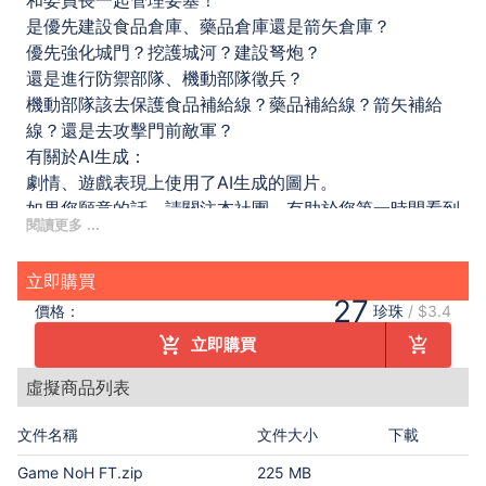
和委員長一起管理要塞！
是優先建設食品倉庫、藥品倉庫還是箭矢倉庫？
優先強化城門？挖護城河？建設弩炮？
還是進行防禦部隊、機動部隊徵兵？
機動部隊該去保護食品補給線？藥品補給線？箭矢補給
線？還是去攻擊門前敵軍？
有關於AI生成：
劇情、遊戲表現上使用了AI生成的圖片。
如果您願意的話，請關注本社團，有助於您第一時間看到
新作。
立即購買
27
價格：
珍珠
/
$3.4
立即購買
虛擬商品列表
文件名稱
文件大小
下載
Game NoH FT.zip
225 MB