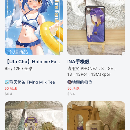
代理商品
【Uta Cha】Hololive Fanart
INA手機殼
B5 / 12P / 全彩
適用於IPHONE7，8，SE，
13，13Por，13Maxpor
飛天奶茶 Flying Milk Tea
地頭的攤位
50
珍珠
50
珍珠
$6.4
$6.4