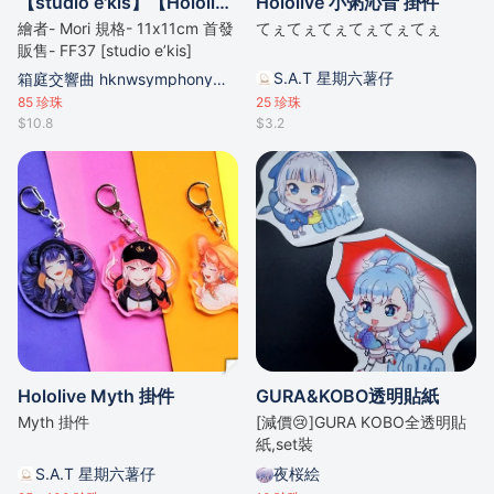
【studio e'kis】【Hololive】同人二創ぺこら、るしあ貼貼陶瓷吸水杯墊
Hololive 小粥沁音 掛件
繪者- Mori 規格- 11x11cm 首發
てぇてぇてぇてぇてぇてぇ
販售- FF37 [studio e’kis]
S.A.T 星期六薯仔
箱庭交響曲 hknwsymphony的攤位
85
珍珠
25
珍珠
$10.8
$3.2
Hololive Myth 掛件
GURA&KOBO透明貼紙
Myth 掛件
[減價😢]GURA KOBO全透明貼
紙,set裝
S.A.T 星期六薯仔
夜桜絵