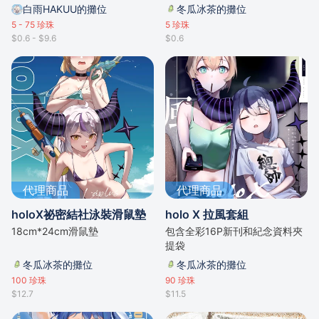
白雨HAKUU的攤位
冬瓜冰茶的攤位
5 - 75
珍珠
5
珍珠
$0.6 - $9.6
$0.6
代理商品
代理商品
holoX祕密結社泳裝滑鼠墊
holo X 拉風套組
18cm*24cm滑鼠墊
包含全彩16P新刊和紀念資料夾
提袋
冬瓜冰茶的攤位
冬瓜冰茶的攤位
100
珍珠
90
珍珠
$12.7
$11.5