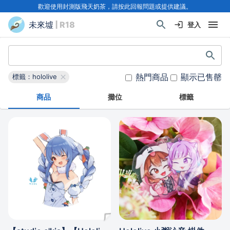
歡迎使用封測版飛天奶茶，請按此回報問題或提供建議。
未來墟
| R18
登入
熱門商品
顯示已售罄
標籤：hololive
商品
攤位
標籤