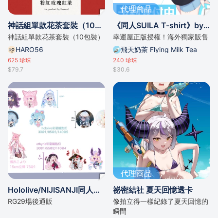
代理商品
神話組單款花茶套裝（10包裝）
《同人SUILA T-shirt》by CloBA
神話組單款花茶套裝（10包裝）
幸運屋正版授權！海外獨家販售
HARO56
飛天奶茶 Flying Milk Tea
625
珍珠
240
珍珠
$79.7
$30.6
代理商品
Hololive/NIJISANJI同人周邊
祕密結社 夏天回憶透卡
RG29場後通販
像拍立得一樣紀錄了夏天回憶的
瞬間