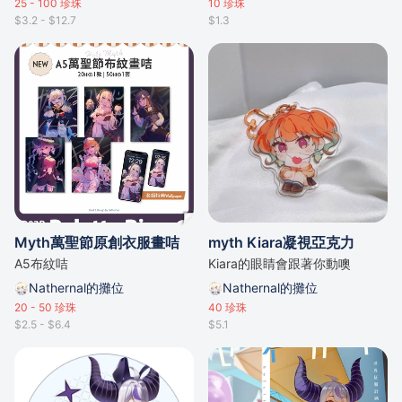
25 - 100
珍珠
10
珍珠
$3.2 - $12.7
$1.3
Myth萬聖節原創衣服畫咭
myth Kiara凝視亞克力
A5布紋咭
Kiara的眼睛會跟著你動噢
Nathernal的攤位
Nathernal的攤位
20 - 50
珍珠
40
珍珠
$2.5 - $6.4
$5.1