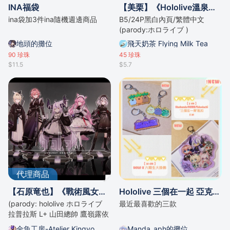
INA福袋
【美栗】《Hololive溫泉旅行》
ina袋加3件ina隨機週邊商品
B5/24P黑白內頁/繁體中文
(parody:ホロライブ )
地頭的攤位
飛天奶茶 Flying Milk Tea
90
珍珠
45
珍珠
$11.5
$5.7
代理商品
【石原竜也】《戰術風女僕HoloX系列》多款式壓克力立牌@金魚工房
Hololive 三個在一起 亞克力掛件
(parody: hololive ホロライブ
最近最喜歡的三款
拉普拉斯 L+ 山田總帥 鷹嶺露依
61姊 博衣小夜璃 Koyori 沙花叉
金魚工房-Atelier Kingyo
Manda_aph的攤位