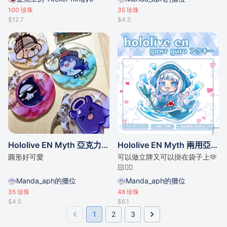
克蘿耶 虎鯊 風真伊呂波 168 忍
100
珍珠
35
珍珠
忍)
$12.7
$4.5
Hololive EN Myth 亞克力圓形掛件
Hololive EN Myth 兩用亞克力掛件立牌
圓形好可愛
可以做立牌又可以掛在袋子上🫶
🏻👍🏻
Manda_aph的攤位
Manda_aph的攤位
35
珍珠
48
珍珠
$4.5
$6.1
1
2
3