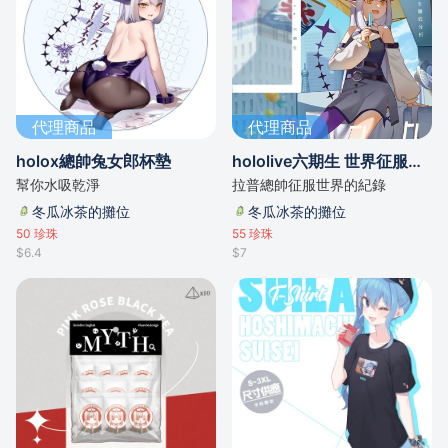
代理商品
代理商品
holox總帥兔女郎杯墊
hololive六期生 世界征服計畫秘密相冊
幫你水吸乾淨
拉普總帥征服世界的紀錄
冬瓜冰茶的攤位
冬瓜冰茶的攤位
50
珍珠
55
珍珠
$6.4
$7