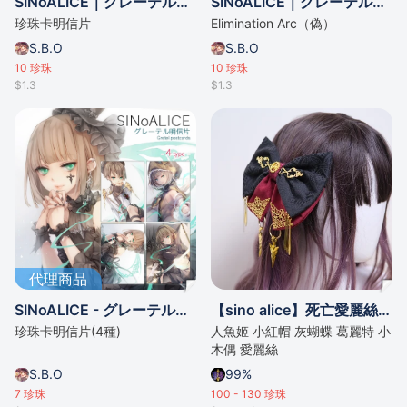
SINoALICE｜グレーテル／-夏休み- 明信片
SINoALICE｜グレーテル明信片
珍珠卡明信片
Elimination Arc（偽）
S.B.O
S.B.O
10
珍珠
10
珍珠
$1.3
$1.3
代理商品
SINoALICE - グレーテル明信片
【sino alice】死亡愛麗絲印象蝴蝶結
珍珠卡明信片(4種)
人魚姬 小紅帽 灰蝴蝶 葛麗特 小
木偶 愛麗絲
S.B.O
99%
7
珍珠
100 - 130
珍珠