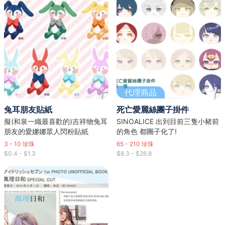
代理商品
兔耳朋友貼紙
死亡愛麗絲團子掛件
擬(和泉一織最喜歡的)吉祥物兔耳
SINOALICE 出到目前三隻小豬前
朋友的愛娜娜眾人閃粉貼紙
的角色 都團子化了!
3 - 10
珍珠
65 - 210
珍珠
$0.4 - $1.3
$8.3 - $26.8