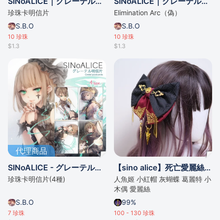
SINoALICE｜グレーテル／-夏休み- 明信片
SINoALICE｜グレーテル明信片
珍珠卡明信片
Elimination Arc（偽）
S.B.O
S.B.O
10
珍珠
10
珍珠
$1.3
$1.3
代理商品
SINoALICE - グレーテル明信片
【sino alice】死亡愛麗絲印象蝴蝶結
珍珠卡明信片(4種)
人魚姬 小紅帽 灰蝴蝶 葛麗特 小
木偶 愛麗絲
S.B.O
99%
7
珍珠
100 - 130
珍珠