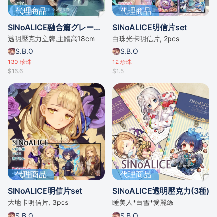
代理商品
代理商品
SINoALICE融合篇グレーテル立牌
SINoALICE明信片set
透明壓克力立牌,主體高18cm
白珠光卡明信片, 2pcs
S.B.O
S.B.O
130
珍珠
12
珍珠
$16.6
$1.5
代理商品
代理商品
SINoALICE明信片set
SINoALICE透明壓克力(3種)
大地卡明信片, 3pcs
睡美人*白雪*愛麗絲
S.B.O
S.B.O