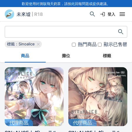
歡迎使用封測版飛天奶茶，請按此回報問題或提供建議。
未來墟
| R18
登入
熱門商品
顯示已售罄
標籤：Sinoalice
商品
攤位
標籤
代理商品
代理商品