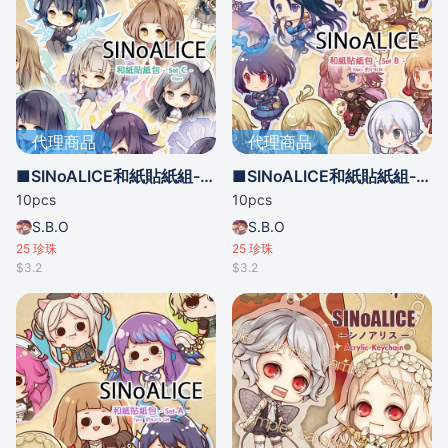
代理商品
代理商品
■SINoALICE和紙貼紙組-Set C-
■SINoALICE和紙貼紙組-Set B-
10pcs
10pcs
S.B.O
S.B.O
25
珍珠
25
珍珠
$3.2
$3.2