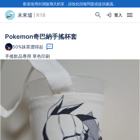
歡迎使用封測版飛天奶茶，請按此回報問題或提供建議。
未來墟
| R18
登入
Pokemon奇巴納手搖杯套
50%抹茶澀得起
手搖飲品專用 單色印刷