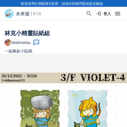
歡迎使用封測版飛天奶茶，請按此回報問題或提供建議。
未來墟
| R18
登入
林克小精靈貼紙組
Voidmatsu
一組兩款小貼紙