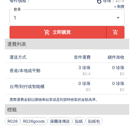
6
每件
價格：
珍珠
/
$0.8
+ 郵費
數量
立即購買
運費列表
運送方式
首件運費
續件加收
3
珍珠
0
珍珠
香港
/
本地或平郵
$0.4
$0
0
珍珠
0
珍珠
台灣
/
到付或智能櫃
$0
$0
實際運費金額以購物車結算或是到貨時收取的金額為準。
標籤
RG26
RG26goods
薩爾達傳說
貼紙
貼紙包