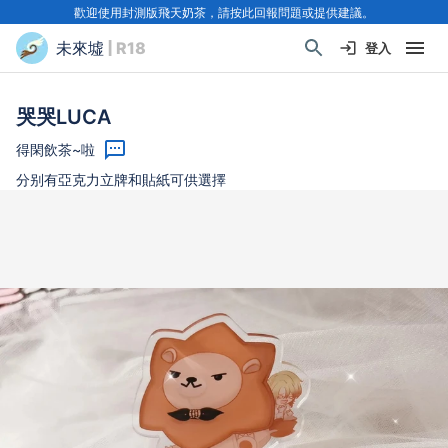
歡迎使用封測版飛天奶茶，請按此回報問題或提供建議。
未來墟
| R18
登入
哭哭LUCA
得閑飲茶~啦
分别有亞克力立牌和貼紙可供選擇