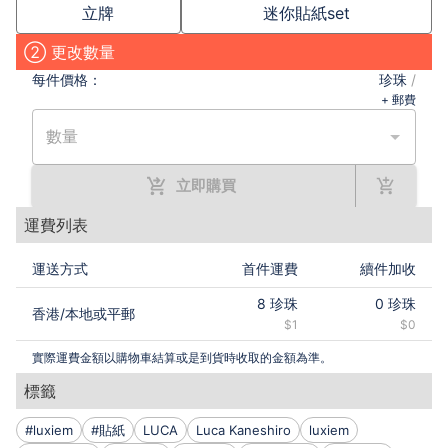
立牌
迷你貼紙set
② 更改數量
每件
價格：
珍珠
/
+ 郵費
數量
立即購買
運費列表
運送方式
首件運費
續件加收
8
珍珠
0
珍珠
香港
/
本地或平郵
$1
$0
實際運費金額以購物車結算或是到貨時收取的金額為準。
標籤
#luxiem
#貼紙
LUCA
Luca Kaneshiro
luxiem