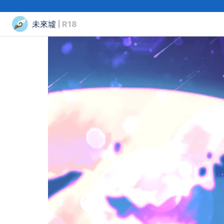
未來墟
| R18