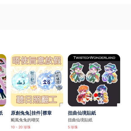
紙
原創兔兔|挂件|襟章
扭曲仙境貼紙
颳風兔兔的嘲笑
扭曲仙境貼紙
10 - 20
珍珠
5
珍珠