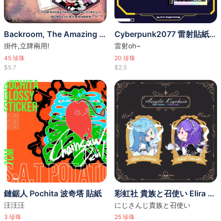
Backroom, The Amazing Digital Circus 掛件立牌
Cyberpunk2077 雷射貼紙set
掛件,立牌兩用!
雷射oh~
45
珍珠
20
珍珠
$5.7
$2.5
鏈鋸人 Pochita 波奇塔 貼紙
彩虹社 貴族と召使い Elira Selen 掛件
汪汪汪
にじさんじ貴族と召使い
3
珍珠
25
珍珠