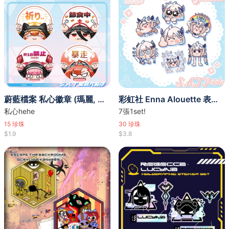
蔚藍檔案 私心徽章 (瑪麗, 蓮實, 小春, 寧瑠)
彩虹社 Enna Alouette 表情貼紙包（7張1set）
私心hehe
7張1set!
15
珍珠
30
珍珠
$1.9
$3.8