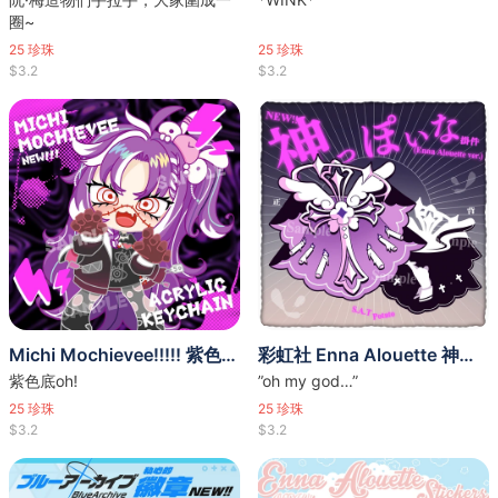
圈~
25
珍珠
25
珍珠
$3.2
$3.2
Michi Mochievee!!!!! 紫色底掛件
彩虹社 Enna Alouette 神っぽいな 印象掛件
紫色底oh!
”oh my god…”
25
珍珠
25
珍珠
$3.2
$3.2