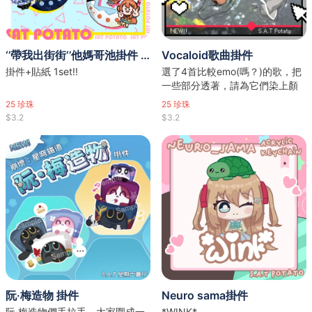
‘’帶我出街街‘’他媽哥池掛件 （掛件+貼紙 1set）
Vocaloid歌曲掛件
掛件+貼紙 1set!!
選了4首比較emo(嗎？)的歌，把
一些部分透著，請為它們染上顏
色
25
珍珠
25
珍珠
$3.2
$3.2
阮·梅造物 掛件
Neuro sama掛件
阮·梅造物們手拉手，大家圍成一
*WINK*