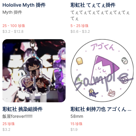
Hololive Myth 掛件
彩虹社 てぇてぇ掛件
Myth 掛件
てぇてぇてぇてぇてぇてぇてぇ
てぇ
25 - 100
珍珠
5 - 25
珍珠
$3.2 - $12.8
$0.6 - $3.2
彩虹社 挑染組掛件
彩虹社 剣持刀也 アゴくん 襟章
飯屋forever!!!!!!
58mm
25
珍珠
15
珍珠
$3.2
$1.9