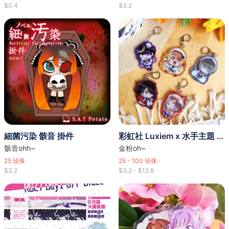
$0.4
$3.2
細菌污染 骸音 掛件
彩虹社 Luxiem x 水手主題 金粉掛件
骸音ohh~
金粉oh~
25
珍珠
25 - 100
珍珠
$3.2
$3.2 - $12.8