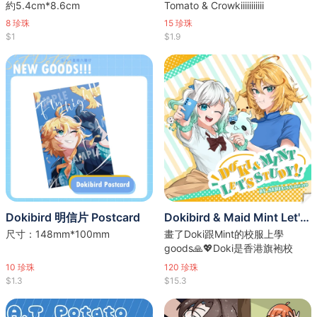
約5.4cm*8.6cm
Tomato & Crowkiiiiiiiiiii
8
珍珠
15
珍珠
$1
$1.9
Dokibird 明信片 Postcard
Dokibird & Maid Mint Let's study!! 套組
尺寸：148mm*100mm
畫了Doki跟Mint的校服上學
goods🙏💖Doki是香港旗袍校
服，Mint是因為超喜歡日本文
10
珍珠
120
珍珠
化，所以就畫成Jk囉！
$1.3
$15.3