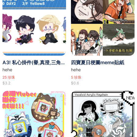
A3! 私心掛件(譽,真澄,三角,左京)
四寶夏日梗圖meme貼紙
hehe
hehe
25
珍珠
5
珍珠
$3.2
$0.6