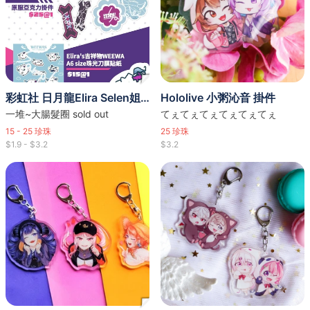
彩虹社 日月龍Elira Selen姐妹
Hololive 小粥沁音 掛件
一堆~大腸髮圈 sold out
てぇてぇてぇてぇてぇてぇ
15 - 25
珍珠
25
珍珠
$1.9 - $3.2
$3.2