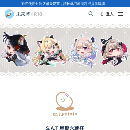
歡迎使用封測版飛天奶茶，請按此回報問題或提供建議。
未來墟
| R18
登入
S.A.T 星期六薯仔