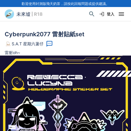
歡迎使用封測版飛天奶茶，請按此回報問題或提供建議。
未來墟
| R18
登入
Cyberpunk2077 雷射貼紙set
S.A.T 星期六薯仔
雷射oh~