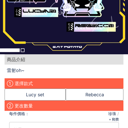
商品介紹
雷射oh~
① 選擇款式
Lucy set
Rebecca
② 更改數量
每件
價格：
珍珠
/
+ 郵費