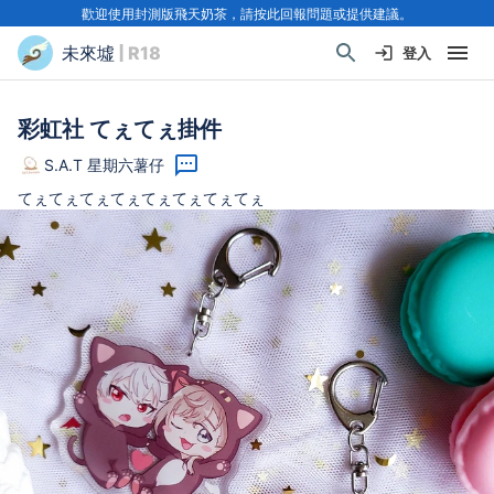
歡迎使用封測版飛天奶茶，請按此回報問題或提供建議。
未來墟
| R18
登入
彩虹社 てぇてぇ掛件
S.A.T 星期六薯仔
てぇてぇてぇてぇてぇてぇてぇてぇ