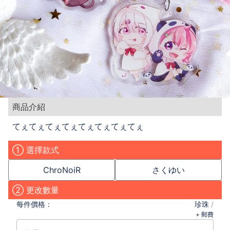
商品介紹
てぇてぇてぇてぇてぇてぇてぇてぇ
① 選擇款式
ChroNoiR
さくゆい
② 更改數量
每件
價格：
珍珠
/
+ 郵費