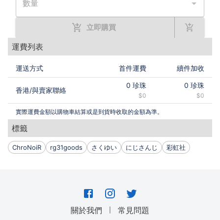
數量
立即購買
運費列表
運送方式
首件運費
續件加收
0
珍珠
0
珍珠
香港
/
與賣家聯絡
$0
$0
實際運費金額以購物車結算或是到貨時收取的金額為準。
標籤
ChroNoiR
rg31goods
さくゆい
にじさんじ
彩虹社
｜
關於我們
常見問題