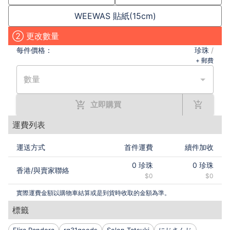
WEEWAS 貼紙(15cm)
② 更改數量
每件
價格：
珍珠
/
+ 郵費
數量
立即購買
運費列表
運送方式
首件運費
續件加收
0
珍珠
0
珍珠
香港
/
與賣家聯絡
$0
$0
實際運費金額以購物車結算或是到貨時收取的金額為準。
標籤
Elira Pandora
rg31goods
Selen Tatsuki
にじさんじ