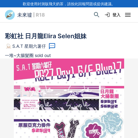
歡迎使用封測版飛天奶茶，請按此回報問題或提供建議。
未來墟
| R18
登入
彩虹社 日月龍Elira Selen姐妹
S.A.T 星期六薯仔
一堆~大腸髮圈 sold out