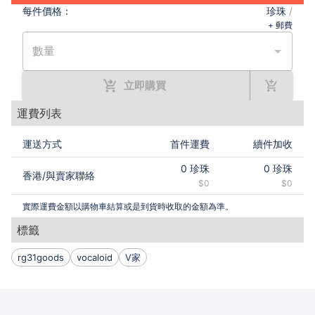
每件
價格：
珍珠
/
+ 郵費
數量
立即購買
運費列表
運送方式
首件運費
續件加收
0
珍珠
0
珍珠
香港
/
與賣家聯絡
$0
$0
實際運費金額以購物車結算或是到貨時收取的金額為準。
標籤
rg31goods
vocaloid
V家