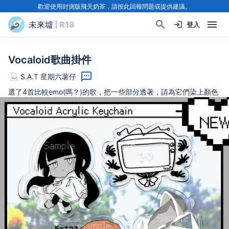
歡迎使用封測版飛天奶茶，請按此回報問題或提供建議。
未來墟
| R18
登入
Vocaloid歌曲掛件
S.A.T 星期六薯仔
選了4首比較emo(嗎？)的歌，把一些部分透著，請為它們染上顏色