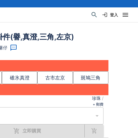
登入
掛件(譽,真澄,三角,左京)
六薯仔
碓氷真澄
古市左京
斑鳩三角
珍珠
/
+ 郵費
立即購買