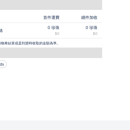
首件運費
續件加收
0
珍珠
0
珍珠
絡
$0
$0
購物車結算或是到貨時收取的金額為準。
ds