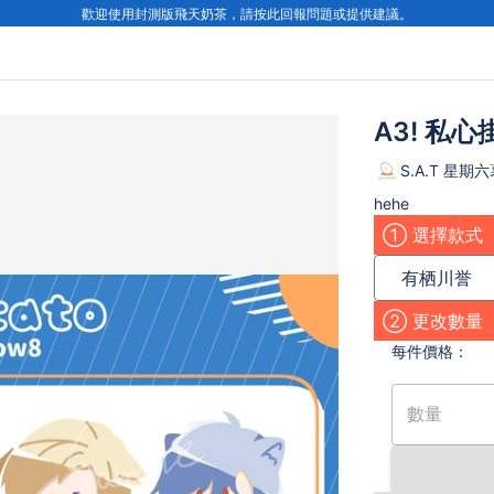
歡迎使用封測版飛天奶茶，請按此回報問題或提供建議。
A3! 私心
S.A.T 星期
hehe
① 選擇款式
有栖川誉
② 更改數量
每件
價格：
數量