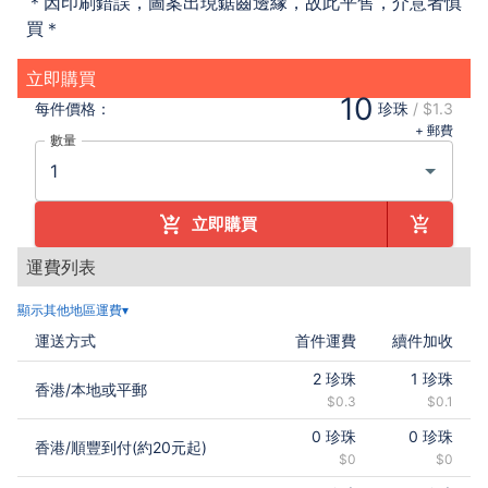
＊
因
印刷錯誤，圖案出現鋸齒邊緣，故此平售，介意者慎
買＊
立即購買
10
每件
價格：
珍珠
/
$1.3
+ 郵費
數量
立即購買
運費列表
顯示其他地區運費▾
運送方式
首件運費
續件加收
2
珍珠
1
珍珠
香港
/
本地或平郵
$0.3
$0.1
0
珍珠
0
珍珠
香港
/
順豐到付(約20元起)
$0
$0