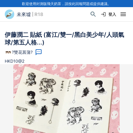
歡迎使用封測版飛天奶茶，請按此回報問題或提供建議。
未來墟
| R18
登入
伊藤潤二 貼紙 (富江/雙一/黑白美少年/人頭氣
球/第五人格...)
?雙花菖蒲?
HKD10@2