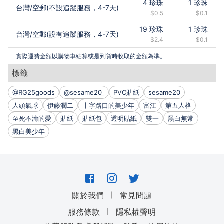
4
珍珠
1
珍珠
台灣
/
空郵(不設追蹤服務，4-7天)
$0.5
$0.1
19
珍珠
1
珍珠
台灣
/
空郵(設有追蹤服務，4-7天)
$2.4
$0.1
實際運費金額以購物車結算或是到貨時收取的金額為準。
標籤
@RG25goods
@sesame20_
PVC貼紙
sesame20
人頭氣球
伊藤潤二
十字路口的美少年
富江
第五人格
至死不渝的愛
貼紙
貼紙包
透明貼紙
雙一
黑白無常
黑白美少年
｜
關於我們
常見問題
｜
服務條款
隱私權聲明