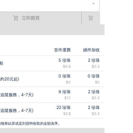
立即購買
首件運費
續件加收
5
珍珠
2
珍珠
郵
$0.6
$0.3
0
珍珠
0
珍珠
約20元起)
$0
$0
9
珍珠
2
珍珠
追蹤服務，4-7天)
$1.1
$0.3
22
珍珠
2
珍珠
追蹤服務，4-7天)
$2.8
$0.3
購物車結算或是到貨時收取的金額為準。