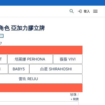
登入
角色 亞加力膠立牌
7
T
培羅娜 PERHONA
薇薇 VIVI
I
BABY5
白星 SHIRAHOSHI
蕾玖 REIJU
珍珠
/
+ 郵費