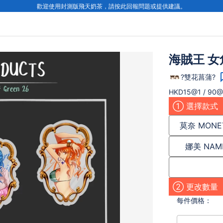
歡迎使用封測版飛天奶茶，請按此回報問題或提供建議。
海賊王 女
?雙花菖蒲?
HKD15@1 / 90@
① 選擇款式
莫奈 MONE
娜美 NAM
② 更改數量
每件
價格：