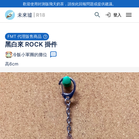
歡迎使用封測版飛天奶茶，請按此回報問題或提供建議。
未來墟
| R18
登入
FMT 代理販售商品
黑白來 ROCK 掛件
冷飯小軍團的攤位
高6cm