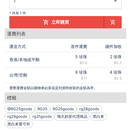
*
尚有 1 件
立即購買
運費列表
運送方式
首件運費
續件加收
5
珍珠
2
珍珠
香港
/
本地或平郵
$0.6
$0.3
9
珍珠
4
珍珠
台灣
/
空郵
$1.1
$0.5
實際運費金額以購物車結算或是到貨時收取的金額為準。
標籤
@RG25goods
RG25
RG25goods
rg28goods
rg29goods
rg31goods
飛天奶茶代理商品
黑白來
黑白來看守所