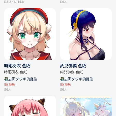
$3.2 - $114.8
$6.4
時雨羽衣 色紙
約兒佛傑 色紙
時雨羽衣 色紙
約兒佛傑 色紙
志田タツキ的攤位
志田タツキ的攤位
50
珍珠
50
珍珠
$6.4
$6.4