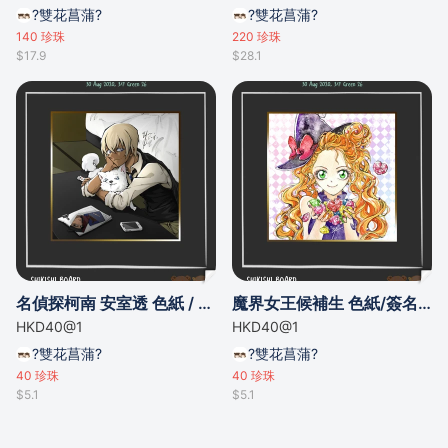
?雙花菖蒲?
?雙花菖蒲?
140
珍珠
220
珍珠
$17.9
$28.1
名偵探柯南 安室透 色紙 / 零的日常 降谷零 簽名板
魔界女王候補生 色紙/簽名板
HKD40@1
HKD40@1
?雙花菖蒲?
?雙花菖蒲?
40
珍珠
40
珍珠
$5.1
$5.1