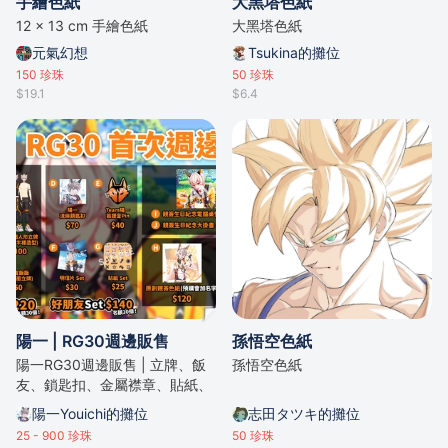
手繪色紙
大黑塔色紙
12 x 13 cm 手繪色紙
大黑塔色紙
元氣幻想
Tsukina的攤位
150
珍珠
50
珍珠
$19.1
$6.4
陽一 | RG30週邊販售
孫悟空色紙
陽一RG30週邊販售 | 立牌、飯
孫悟空色紙
友、鎖匙扣、金屬襟章、貼紙、
明信片、親簽色紙、電腦桌墊、
陽一Youichi的攤位
志田タツキ的攤位
掛畫 | 售完即止
25 - 900
珍珠
50
珍珠