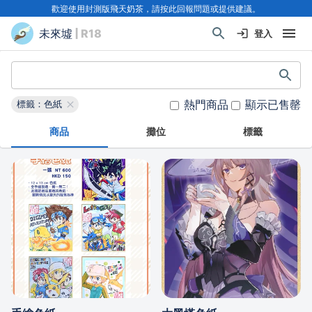
歡迎使用封測版飛天奶茶，請按此回報問題或提供建議。
未來墟
| R18
登入
熱門商品
顯示已售罄
標籤：色紙
商品
攤位
標籤