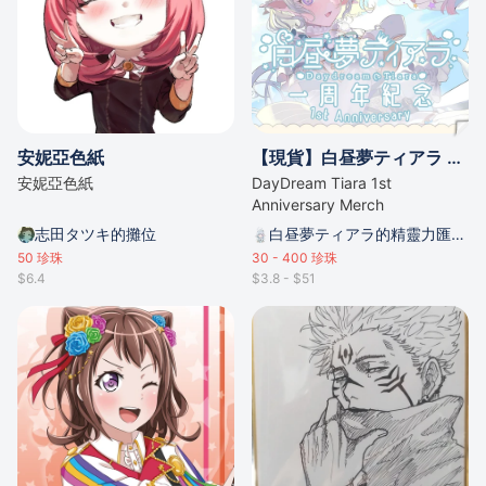
安妮亞色紙
【現貨】白昼夢ティアラ 一周年紀念套裝
安妮亞色紙
DayDream Tiara 1st
Anniversary Merch
志田タツキ的攤位
白昼夢ティアラ的精靈力匯聚點
50
珍珠
30 - 400
珍珠
$6.4
$3.8 - $51