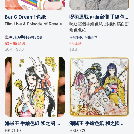
BanG Dream! 色紙
呪術迴戰 両面宿儺 手繪色紙(細)
Film Live & Episode of Roselia
呪迴宿儺手繪色紙 另接約稿自訂
角色色紙
AuKA@Newtype
HenHK_的攤位
50 - 65
珍珠
65
珍珠
$6.4 - $8.3
$8.3
海賊王 手繪色紙 和之國 小菊
海賊王 手繪色紙 和之國 以藏 小菊
HKD140
HKD 220