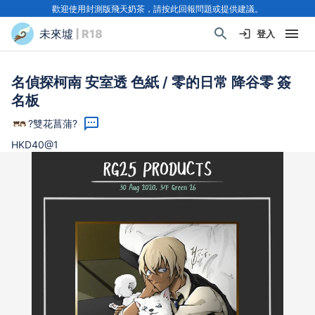
歡迎使用封測版飛天奶茶，請按此回報問題或提供建議。
未來墟
| R18
登入
名偵探柯南 安室透 色紙 / 零的日常 降谷零 簽
名板
?雙花菖蒲?
HKD40@1