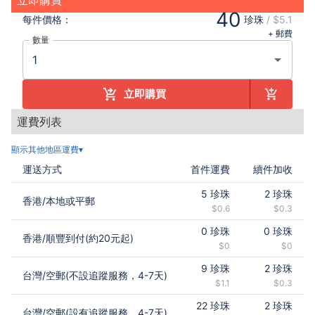
立即購買
40
每件
價格：
珍珠
/
$5.1
+ 郵費
數量
立即購買
運費列表
顯示其他地區運費▾
運送方式
首件運費
續件加收
5
珍珠
2
珍珠
香港
/
本地或平郵
$0.6
$0.3
0
珍珠
0
珍珠
香港
/
順豐到付(約20元起)
$0
$0
9
珍珠
2
珍珠
台灣
/
空郵(不設追蹤服務，4-7天)
$1.1
$0.3
22
珍珠
2
珍珠
台灣
/
空郵(設有追蹤服務，4-7天)