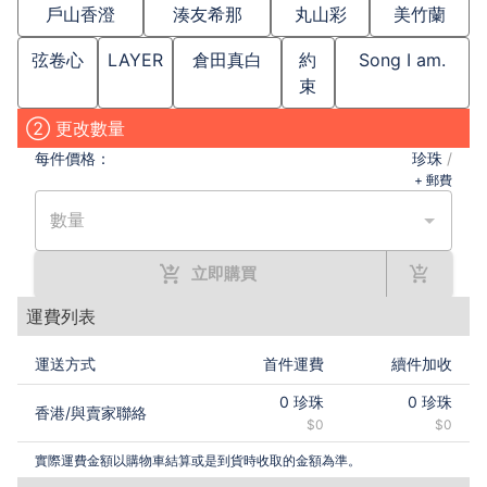
戶山香澄
湊友希那
丸山彩
美竹蘭
弦卷心
LAYER
倉田真白
約
Song I am.
束
② 更改數量
每件
價格：
珍珠
/
+ 郵費
數量
立即購買
運費列表
運送方式
首件運費
續件加收
0
珍珠
0
珍珠
香港
/
與賣家聯絡
$0
$0
實際運費金額以購物車結算或是到貨時收取的金額為準。