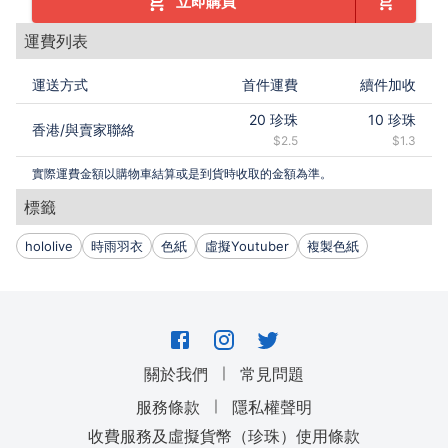
立即購買
運費列表
運送方式
首件運費
續件加收
20
珍珠
10
珍珠
香港
/
與賣家聯絡
$2.5
$1.3
實際運費金額以購物車結算或是到貨時收取的金額為準。
標籤
hololive
時雨羽衣
色紙
虛擬Youtuber
複製色紙
｜
關於我們
常見問題
｜
服務條款
隱私權聲明
收費服務及虛擬貨幣（珍珠）使用條款