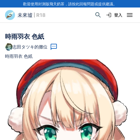
歡迎使用封測版飛天奶茶，請按此回報問題或提供建議。
未來墟
| R18
登入
時雨羽衣 色紙
志田タツキ的攤位
時雨羽衣 色紙