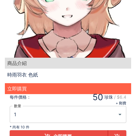
商品介紹
時雨羽衣 色紙
立即購買
50
每件
價格：
珍珠
/
$6.4
+ 郵費
數量
*
尚有 10 件