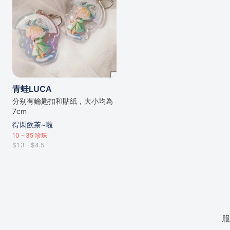
青蛙LUCA
分别有鑰匙扣和貼紙，大小均為
7cm
得閑飲茶~啦
10 - 35
珍珠
$1.3 - $4.5