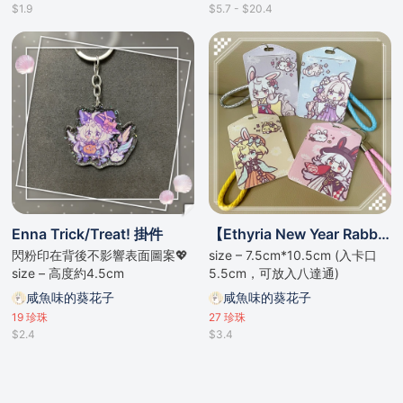
$1.9
$5.7 - $20.4
Enna Trick/Treat! 掛件
【Ethyria New Year Rabbit系列】軟皮卡套
閃粉印在背後不影響表面圖案💖
size – 7.5cm*10.5cm (入卡口
size – 高度約4.5cm
5.5cm，可放入八達通)
咸魚味的葵花子
咸魚味的葵花子
19
珍珠
27
珍珠
$2.4
$3.4