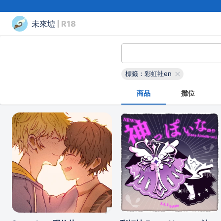
未來墟
| R18
標籤：彩虹社en
商品
攤位