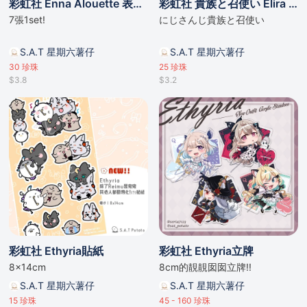
彩虹社 Enna Alouette 表情貼紙包（7張1set）
彩虹社 貴族と召使い Elira Selen 掛件
7張1set!
にじさんじ貴族と召使い
S.A.T 星期六薯仔
S.A.T 星期六薯仔
30
珍珠
25
珍珠
$3.8
$3.2
彩虹社 Ethyria貼紙
彩虹社 Ethyria立牌
8x14cm
8cm的靚靚囡囡立牌!!
S.A.T 星期六薯仔
S.A.T 星期六薯仔
15
珍珠
45 - 160
珍珠