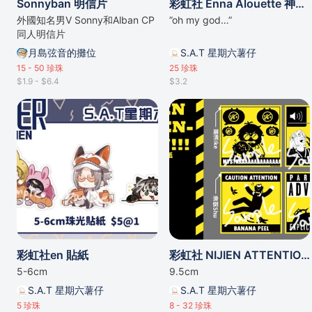
Sonnyban 明信片
彩虹社 Enna Alouette 神っぽいな 印象掛件
外國知名男V Sonny和Alban CP
”oh my god…”
同人明信片
月島弦音的攤位
S.A.T 星期六薯仔
15 - 50
珍珠
25
珍珠
$1.9 - $6.4
$3.2
彩虹社en 貼紙
彩虹社 NIJIEN ATTENTION!!! 正方貼紙
5-6cm
9.5cm
S.A.T 星期六薯仔
S.A.T 星期六薯仔
5
珍珠
8 - 32
珍珠