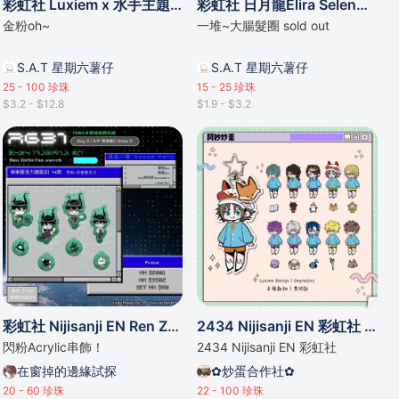
彩虹社 Luxiem x 水手主題 金粉掛件
彩虹社 日月龍Elira Selen姐妹
金粉oh~
一堆~大腸髮圈 sold out
S.A.T 星期六薯仔
S.A.T 星期六薯仔
25 - 100
珍珠
15 - 25
珍珠
$3.2 - $12.8
$1.9 - $3.2
彩虹社 Nijisanji EN Ren Zotto 串飾
2434 Nijisanji EN 彩虹社 Luxiem Noctyx 子母匙扣 掛件
閃粉Acrylic串飾！
2434 Nijisanji EN 彩虹社
在窗掉的邊緣試探
✿炒蛋合作社✿
20 - 60
珍珠
22 - 100
珍珠