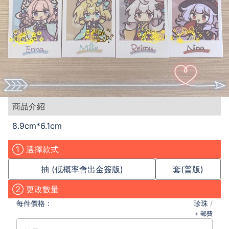
商品介紹
8.9cm*6.1cm
① 選擇款式
抽 (低概率會出金簽版)
套(普版)
② 更改數量
每件
價格：
珍珠
/
+ 郵費