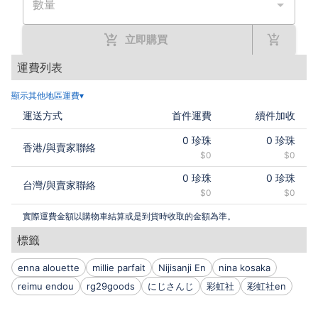
數量
立即購買
運費列表
顯示其他地區運費▾
運送方式
首件運費
續件加收
0
珍珠
0
珍珠
香港
/
與賣家聯絡
$0
$0
0
珍珠
0
珍珠
台灣
/
與賣家聯絡
$0
$0
實際運費金額以購物車結算或是到貨時收取的金額為準。
標籤
enna alouette
millie parfait
Nijisanji En
nina kosaka
reimu endou
rg29goods
にじさんじ
彩虹社
彩虹社en