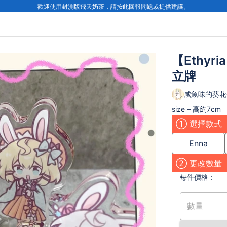
歡迎使用封測版飛天奶茶，請按此回報問題或提供建議。
【Ethyri
立牌
咸魚味的葵花
size – 高約7cm
① 選擇款式
Enna
② 更改數量
每件
價格：
數量