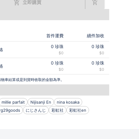
立即購買
首件運費
續件加收
0
珍珠
0
珍珠
絡
$0
$0
0
珍珠
0
珍珠
絡
$0
$0
購物車結算或是到貨時收取的金額為準。
millie parfait
Nijisanji En
nina kosaka
rg29goods
にじさんじ
彩虹社
彩虹社en