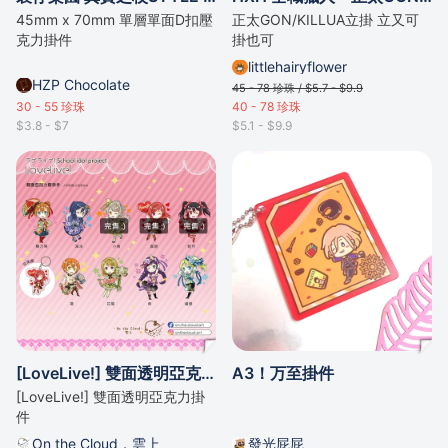
45mm x 70mm 單層單面D扣壓
正太GON/KILLUA立掛 立又可
克力掛件
掛也可
littlehairyflower
HZP Chocolate
45 - 78
珍珠 /
$5.7 - $9.9
30 - 55
珍珠
40 - 78
珍珠
$3.8 - $7
$5.1 - $9.9
[LoveLive!] 雙面透明亞克力掛件
A3！万至掛件
[LoveLive!] 雙面透明亞克力掛
件
On the Cloud．雲上
發光屁屁