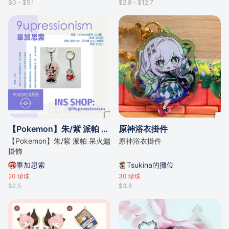
$0 - $5.1
$2.8 - $12.7
【Pokemon】朱/紫 派帕 呆火鱷 掛飾
原神浴衣掛件
【Pokemon】朱/紫 派帕 呆火鱷
原神浴衣掛件
掛飾
畢加思索
Tsukina的攤位
20
珍珠
30
珍珠
$2.5
$3.8