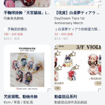
手鞠球掛飾「天官賜福」(謝憐)(花城)
【現貨】白昼夢ティアラ 一周年紀念套裝
印象角色飾物
DayDream Tiara 1st
Anniversary Merch
手鞠堂的攤位
白昼夢ティアラ的精靈力匯聚點
190 - 220
珍珠
30 - 400
珍珠
$24.2 - $28
$3.8 - $51
咒術迴戰。動物吊飾
動森甜品系列
8cm / 單面 / 彩虹底
動森甜品掛件及貼紙組