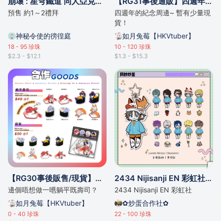
崩壞 : 星穹鐵道 同人亞克力掛件 貓貓三人組
【RG31事後通販】四週年紀念周邊｜與你共度夏日【如月兔莓】
預售 約1～2禮拜
四週年的紀念周邊~ 暫有少量現
貨！
神秘令使的徬徨庭
如月兔莓【HKVtuber】
18 - 95
珍珠
10 - 120
珍珠
$2.3 - $12.1
$1.3 - $15.3
【RG30事後販售/現貨】合作壽司商品【如月兔莓/赤津明里/雨宮みずき/天宮むすび】
2434 Nijisanji EN 彩虹社 Luxiem Noctyx 子母匙扣 掛件
邊個唔想做一嚿躺平既壽司？
2434 Nijisanji EN 彩虹社
如月兔莓【HKVtuber】
✿炒蛋合作社✿
0 - 40
珍珠
22 - 100
珍珠