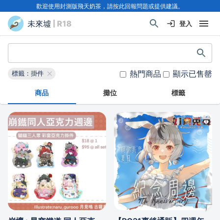
歡迎使用封測版飛天奶茶，請按此回報問題或提供建議。
未來墟
| R18
登入
熱門商品
顯示已售罄
標籤：掛件
商品
攤位
標籤