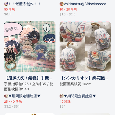
↟ ↟飯櫃☼創作↟ ↟
Voidmatsu@3Blackcocoa
50
珍珠
10 - 20
珍珠
$6.4
$1.3 - $2.5
【鬼滅の刃 / 錆義】手機指環扣 / 立牌 / 雙面抱枕掛件
【シンカリオン】綿花抱枕掛件
手機指環扣$25 / 立牌$35 / 雙
雙面圖案絨質 10cm
面抱枕掛件$40
▼期間限定彌嬤店▼
▼期間限定彌嬤店▼
25 - 40
珍珠
40
珍珠
$3.2 - $5.1
$5.1