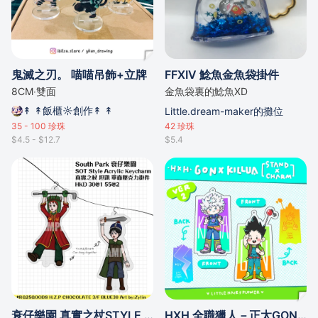
鬼滅之刃。 喵喵吊飾+立牌
FFXIV 鯰魚金魚袋掛件
8CM‧雙面
金魚袋裏的鯰魚XD
↟ ↟飯櫃☼創作↟ ↟
Little.dream-maker的攤位
35 - 100
珍珠
42
珍珠
$4.5 - $12.7
$5.4
衰仔樂園 真實之杖STYLE 掛件
HXH 全職獵人－正太GON/KILLUA立掛二合一－全2款