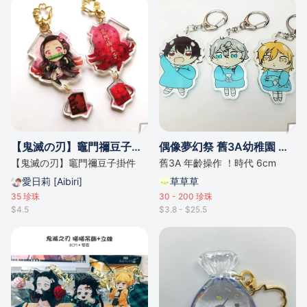
【鬼滅の刃】竈門禰豆子掛件
偶像夢幻祭 舊3A幼稚園 掛牌
【鬼滅の刃】竈門禰豆子掛件
舊3A 年齡操作 ！時代 6cm
愛日莉 [Aibiri]
草草草
35
珍珠
30 - 200
珍珠
$4.5
$3.8 - $25.5