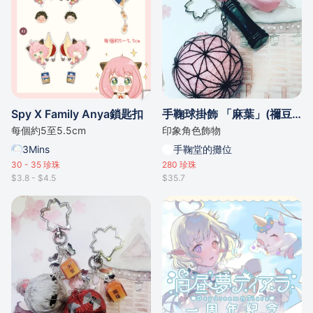
Spy X Family Anya鎖匙扣
手鞠球掛飾 「麻葉」(禰豆子)
每個約5至5.5cm
印象角色飾物
3Mins
手鞠堂的攤位
30 - 35
珍珠
280
珍珠
$3.8 - $4.5
$35.7