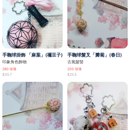
手鞠球掛飾 「麻葉」(禰豆子)
手鞠球髮叉「瓣菊」(春日)
印象角色飾物
古風髮髻
280
珍珠
200
珍珠
$35.7
$25.5