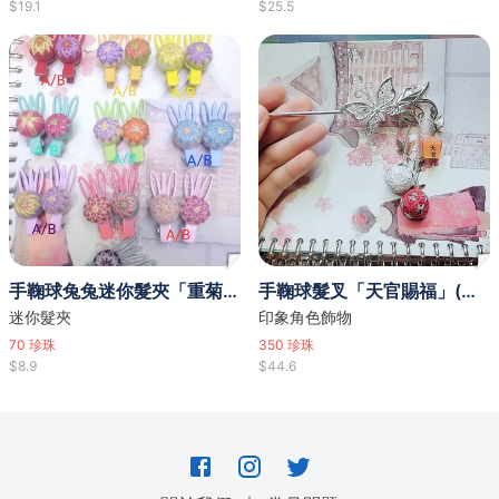
$19.1
$25.5
手鞠球兔兔迷你髮夾「重菊瓣」
手鞠球髮叉「天官賜福」(謝憐)(花城)
迷你髮夾
印象角色飾物
70
珍珠
350
珍珠
$8.9
$44.6