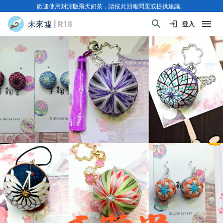
歡迎使用封測版飛天奶茶，請按此回報問題或提供建議。
未來墟
| R18
登入