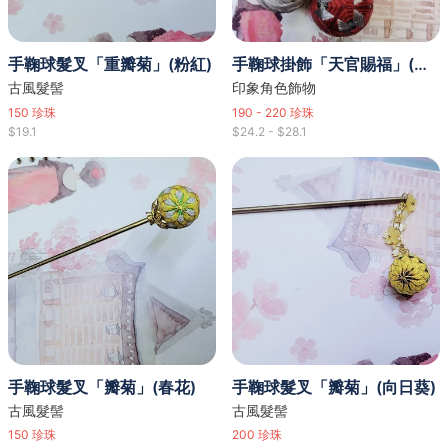
手鞠球髮叉「重瓣菊」(粉紅)
手鞠球掛飾「天官賜福」(謝憐)(花城)
古風髮髻
印象角色飾物
150
珍珠
190 - 220
珍珠
$19.1
$24.2 - $28.1
手鞠球髮叉「瓣菊」(春花)
手鞠球髮叉「瓣菊」(向日葵)
古風髮髻
古風髮髻
150
珍珠
200
珍珠