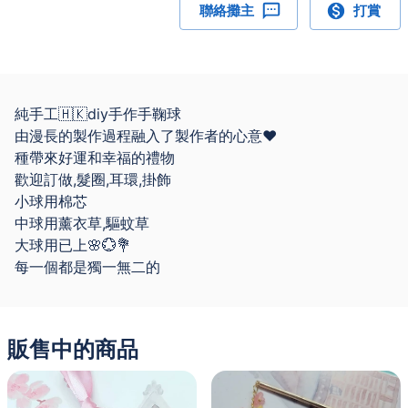
聯絡攤主
打賞
純手工🇭🇰diy手作手鞠球
由漫長的製作過程融入了製作者的心意❤
種帶來好運和幸福的禮物
歡迎訂做,髮圈,耳環,掛飾
小球用棉芯
中球用薰衣草,驅蚊草
大球用已上🌸💮💐
每一個都是獨一無二的
販售中的商品