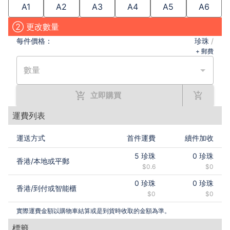
A1
A2
A3
A4
A5
A6
② 更改數量
每件
價格：
珍珠
/
+ 郵費
數量
立即購買
運費列表
運送方式
首件運費
續件加收
5
珍珠
0
珍珠
香港
/
本地或平郵
$0.6
$0
0
珍珠
0
珍珠
香港
/
到付或智能櫃
$0
$0
實際運費金額以購物車結算或是到貨時收取的金額為準。
標籤