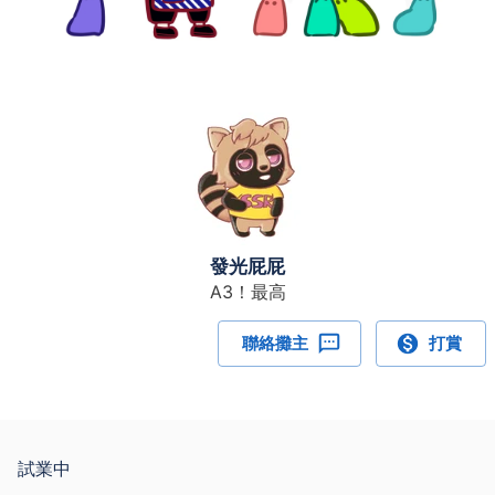
發光屁屁
A3！最高
聯絡攤主
打賞
試業中