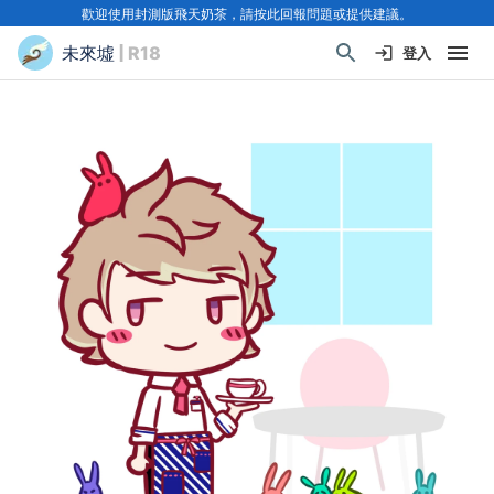
歡迎使用封測版飛天奶茶，請按此回報問題或提供建議。
未來墟
| R18
登入