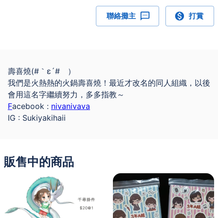
聯絡攤主
打賞
壽喜燒(#｀ε´#ゞ）
我們是火熱熱的火鍋壽喜燒！最近才改名的同人組織，以後
會用這名字繼續努力，多多指教～
F
acebook :
nivanivava
IG : Sukiyakihaii
販售中的商品