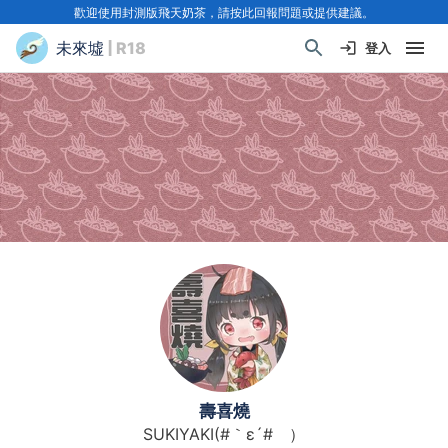
歡迎使用封測版飛天奶茶，請按此回報問題或提供建議。
未來墟
| R18
登入
壽喜燒
SUKIYAKI(#｀ε´#ゞ）