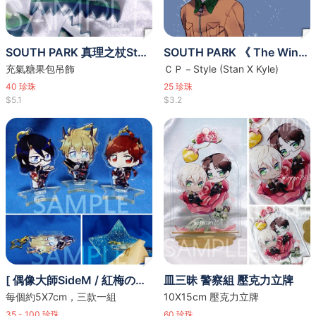
SOUTH PARK 真理之杖Style 糖果包
SOUTH PARK 《 The Winter 》
充氣糖果包吊飾
ＣＰ－Style (Stan X Kyle)
40
珍珠
25
珍珠
$5.1
$3.2
[ 偶像大師SideM / 紅梅の鬼 ] DRAMATIC STARS立牌
皿三昧 警察組 壓克力立牌
每個約5X7cm，三款一組
10X15cm 壓克力立牌
35 - 100
珍珠
60
珍珠