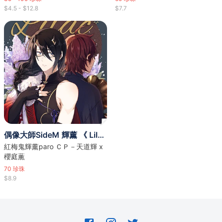
$4.5 - $12.8
$7.7
偶像大師SideM 輝薰 《 Lilac 》
紅梅鬼輝薰paro ＣＰ－天道輝 x
櫻庭薫
70
珍珠
$8.9