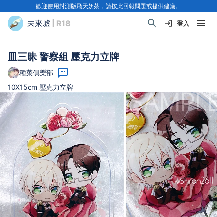
歡迎使用封測版飛天奶茶，請按此回報問題或提供建議。
未來墟
| R18
登入
皿三昧 警察組 壓克力立牌
種菜俱樂部
10X15cm 壓克力立牌