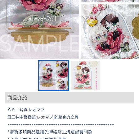
商品介紹
ＣＰ－玲真 レオマブ
皿三昧中警察組(レオマブ)的壓克力立牌
-------------------------------------------------
*購買多項商品建議先聯絡店主溝通郵費問題