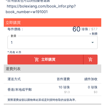
*
台灣朋友也可以到伯樂巷選購
https://bolexiang.com/book_infor.php?
book_number=w191001
立即購買
60
每件
價格：
珍珠
/
$7.7
+ 郵費
數量
*
尚有 4 件
立即購買
運費列表
運送方式
首件運費
續件加收
10
珍珠
0
珍珠
香港
/
本地或平郵
$1.3
$0
實際運費金額以購物車結算或是到貨時收取的金額為準。