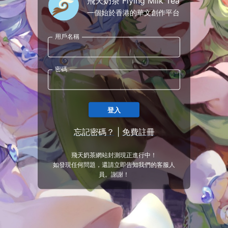
飛天奶茶 Flying Milk Tea
一個始於香港的華文創作平台
用戶名稱
密碼
登入
忘記密碼？
|
免費註冊
飛天奶茶網站封測現正進行中！
如發現任何問題，還請立即告知我們的客服人
員。謝謝！