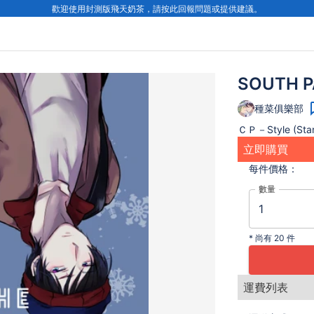
歡迎使用封測版飛天奶茶，請按此回報問題或提供建議。
SOUTH P
種菜俱樂部
ＣＰ－Style (Stan
立即購買
每件
價格：
數量
*
尚有 20 件
運費列表