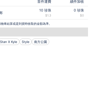
首件運費
續件加收
10
珍珠
0
珍珠
郵
$1.3
$0
購物車結算或是到貨時收取的金額為準。
Stan X Kyle
Style
南方公園